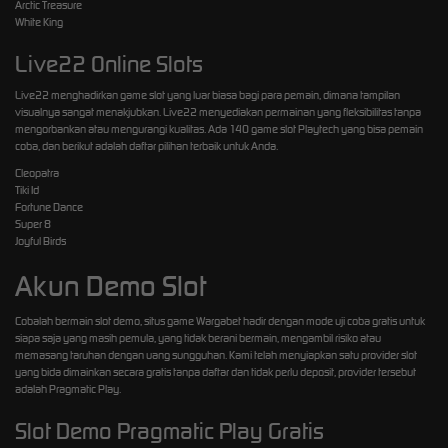
Arctic Treasure
White King
Live22 Online Slots
Live22 menghadirkan game slot yang luar biasa bagi para pemain, dimana tampilan
visualnya sangat menakjubkan. Live22 menyediakan permainan yang fleksibilitas tanpa
mengorbankan atau mengurangi kualitas. Ada 140 game slot Playtech yang bisa pemain
coba, dan berikut adalah daftar pilihan terbaik untuk Anda.
Cleopatra
Tiki Id
Fortune Dance
Super 8
Joyful Birds
Akun Demo Slot
Cobalah bermain slot demo, situs game Wargabet hadir dengan mode uji coba gratis untuk
siapa saja yang masih pemula, yang tidak berani bermain, mengambil risiko atau
memasang taruhan dengan uang sungguhan. Kami telah menyiapkan satu provider slot
yang bida dimainkan secara gratis tanpa daftar dan tidak perlu deposit, provider tersebut
adalah Pragmatic Play.
Slot Demo Pragmatic Play Gratis