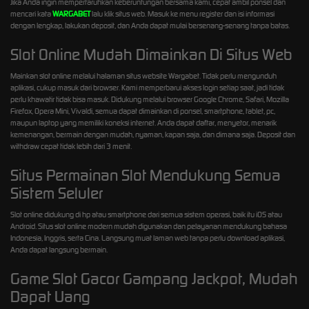
Jika Anda ingin mempertaruhkan keberuntungan bersama kami, cepat ambil ponsel dan
mencari kata
WARGABET
lalu klik situs web. Masuk ke menu register dan isi informasi
dengan lengkap, lakukan deposit, dan Anda dapat mulai bersenang-senang tanpa batas.
Slot Online Mudah Dimainkan Di Situs Web
Mainkan slot online melalui halaman situs website Wargabet. Tidak perlu mengunduh
aplikasi, cukup masuk dari browser. Kami memperbarui akses login setiap saat, jadi tidak
perlu khawatir tidak bisa masuk. Didukung melalui browser Google Chrome, Safari, Mozilla
Firefox, Opera Mini, Vivaldi, semua dapat dimainkan di ponsel, smartphone, tablet, pc,
maupun laptop yang memiliki koneksi internet. Anda dapat daftar, menyetor, menarik
kemenangan, bermain dengan mudah, nyaman, kapan saja, dan dimana saja. Deposit dan
withdraw cepat tidak lebih dari 3 menit.
Situs Permainan Slot Mendukung Semua
Sistem Seluler
Slot online didukung di hp atau smartphone dari semua sistem operasi, baik itu iOS atau
Android. Situs slot online modern mudah digunakan dan pelayanan mendukung bahasa
Indonesia, Inggris, serta Cina. Langsung muat laman web tanpa perlu download aplikasi,
Anda dapat langsung bermain.
Game Slot Gacor Gampang Jackpot, Mudah
Dapat Uang