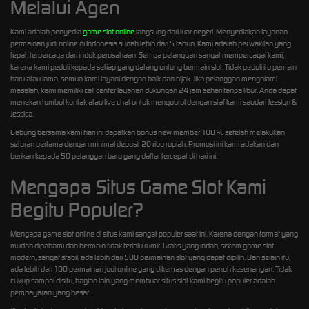
Melalui Agen
Kami adalah penyedia
game slot online
langsung dari luar negeri. Menyediakan layanan
permainan judi online di Indonesia sudah lebih dari 5 tahun. Kami adalah perwakilan yang
tepat, terpercaya dari induk perusahaan. Semua pelanggan sangat mempercayai kami,
karena kami peduli kepada setiap yang datang untung bermain slot. Tidak peduli itu pemain
baru atau lama, semua kami layani dengan baik dan bijak. Jika pelanggan mengalami
masalah, kami memiliki call center layanan dukungan 24 jam sehari tanpa libur. Anda dapat
menekan tombol kontak atau live chat untuk mengobrol dengan staf kami saudari Jesslyn &
Jessica.
Gabung bersama kami hari ini dapatkan bonus new member 100 % setelah melakukan
setoran pertama dengan minimal deposit 20 ribu rupiah. Promosi ini kami adakan dan
berikan kepada 50 pelanggan baru yang daftar tercepat di hari ini.
Mengapa Situs Game Slot Kami
Begitu Populer?
Mengapa game slot online di situs kami sangat populer saat ini. Karena dengan format yang
mudah dipahami dan bermain tidak terlalu rumit. Grafis yang indah, sistem game slot
modern, sangat stabil, ada lebih dari 500 permainan slot yang dapat dipilih. Dan selain itu,
ada lebih dari 100 permainan judi online yang dikemas dengan penuh kesenangan. Tidak
cukup sampai disitu, bagian lain yang membuat situs slot kami begitu populer adalah
pembayaran yang besar.