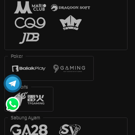
Poker
E-Sports
Sabung Ayam