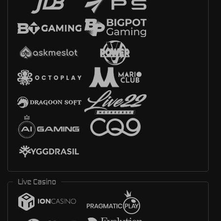
Live Casino