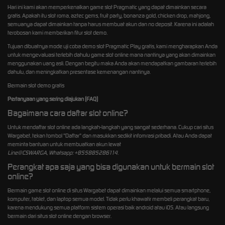
Hari ini kami akan memperkenalkan game slot Pragmatic yang dapat dimainkan secara
gratis. Apakah itu slot roma, aztec gems, fruit party, bonanza gold, chicken drop, mahjong,
semuanya dapat dimainkan tanpa harus membuat akun dan no deposit. Karena ini adalah
terobosan kami memberikan fitur slot demo.
Tujuan dibuatnya mode uji coba demo slot Pragmatic Play gratis, kami mengharapkan Anda
untuk mengevaluasi terlebih dahulu game slot online mana nantinya yang akan dimainkan
menggunakan uang asli. Dengan begitu maka Anda akan mendapatkan gambaran terlebih
dahulu, dan meningkatkan presentase kemenangan nantinya.
Bermain slot demo gratis
Pertanyaan yang sering diajukan (FAQ)
Bagaimana cara daftar slot online?
Untuk mendaftar slot online ada langkah-langkah yang sangat sederhana. Cukup cari situs
Wargabet, tekan tombol "Daftar" dan masukkan sedikit infomrasi pribadi. Atau Anda dapat
meminta bantuan untuk membuatkan akun lewat
Line@CSWARGA, Whatsapp: +855885286114
.
Perangkat apa saja yang bisa digunakan untuk bermain slot
online?
Bermain game slot online di situs Wargabet dapat dimainkan melalui semua smartphone,
komputer, tablet, dan laptop semua model. Tidak perlu khawatir membeli perangkat baru,
karena mendukung semua platform sistem operasi baik android atau iOS. Atau langsung
bermain dari situs slot online dengan browser.