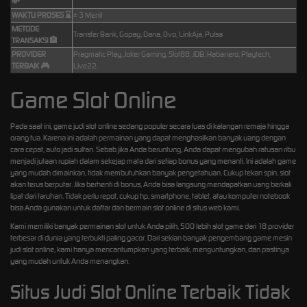
💸
WAKTU PROSES ⌛
± 3 Menit
METODE
Transfer Bank, Gopay, Dana, Ovo, LinkAja, Pulsa
TRANSAKSI 🏦
PROVIDER
Pragmatic Play, Joker Gaming, Slot88, JDB, Habanero, Playtech,
TERBAIK 🎮
Live22.
Game Slot Online
Pada saat ini, game judi slot online sedang populer secara luas di kalangan remaja hingga
orang tua. Karena ini adalah permainan yang dapat menghasilkan banyak uang dengan
cara cepat, auto jadi sultan. Sebab jika Anda beruntung, Anda dapat mengubah ratusan ribu
menjadi jutaan rupiah dalam sekejap mata dari setiap bonus yang menanti. Ini adalah game
yang mudah dimainkan, tidak membutuhkan banyak pengetahuan. Cukup tekan spin, slot
akan terus berputar. Jika berhenti di bonus, Anda bisa langsung mendapatkan uang berkali
lipat dari taruhan. Tidak perlu repot, cukup hp, smartphone, tablet, atau komputer notebook
bisa Anda gunakan untuk daftar dan bermain slot online di situs web kami.
Kami memiliki banyak permainan slot untuk Anda pilih, 500 lebih slot game dari 18 provider
terbesar di dunia yang terbukti paling gacor. Dari sekian banyak pengembang game mesin
judi slot online, kami hanya mencantumpkan yang terbaik, menguntungkan, dan pastinya
yang mudah untuk Anda menangkan.
Situs Judi Slot Online Terbaik Tidak