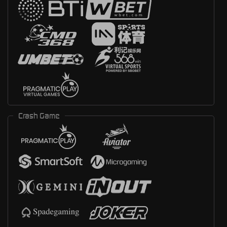
Crash Game