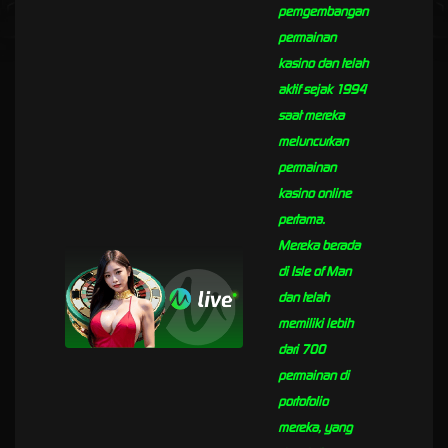
pemgembangan
permainan
kasino dan telah
aktif sejak 1994
saat mereka
meluncurkan
permainan
kasino online
pertama.
Mereka berada
di Isle of Man
dan telah
memiliki lebih
dari 700
permainan di
portofolio
mereka, yang