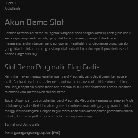
Super 8
Joyful Birds
Akun Demo Slot
Cobalah bermain slot demo, situs game Wargabet hadir dengan mode uji coba gratis untuk
siapa saja yang masih pemula, yang tidak berani bermain, mengambil risiko atau
memasang taruhan dengan uang sungguhan. Kami telah menyiapkan satu provider slot
yang bida dimainkan secara gratis tanpa daftar dan tidak perlu deposit, provider tersebut
adalah Pragmatic Play.
Slot Demo Pragmatic Play Gratis
Hari ini kami akan memperkenalkan game slot Pragmatic yang dapat dimainkan secara
gratis. Apakah itu slot roma, aztec gems, fruit party, bonanza gold, chicken drop, mahjong,
semuanya dapat dimainkan tanpa harus membuat akun dan no deposit. Karena ini adalah
terobosan kami memberikan fitur slot demo.
Tujuan dibuatnya mode uji coba demo slot Pragmatic Play gratis, kami mengharapkan Anda
untuk mengevaluasi terlebih dahulu game slot online mana nantinya yang akan dimainkan
menggunakan uang asli. Dengan begitu maka Anda akan mendapatkan gambaran terlebih
dahulu, dan meningkatkan presentase kemenangan nantinya.
Bermain slot demo gratis
Pertanyaan yang sering diajukan (FAQ)