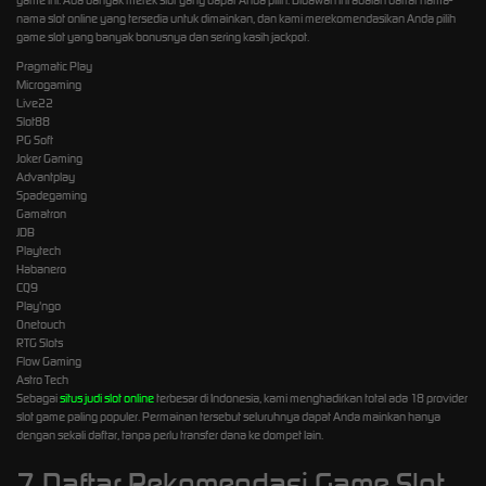
nama slot online yang tersedia untuk dimainkan, dan kami merekomendasikan Anda pilih
game slot yang banyak bonusnya dan sering kasih jackpot.
Pragmatic Play
Microgaming
Live22
Slot88
PG Soft
Joker Gaming
Advantplay
Spadegaming
Gamatron
JDB
Playtech
Habanero
CQ9
Play'ngo
Onetouch
RTG Slots
Flow Gaming
Astro Tech
Sebagai
situs judi slot online
terbesar di Indonesia, kami menghadirkan total ada 18 provider
slot game paling populer. Permainan tersebut seluruhnya dapat Anda mainkan hanya
dengan sekali daftar, tanpa perlu transfer dana ke dompet lain.
7 Daftar Rekomendasi Game Slot