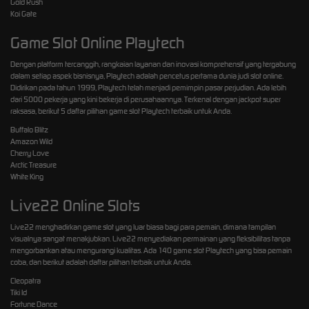
Gold Rush
Koi Gate
Game Slot Online Playtech
Dengan platform tercanggih, rangkaian layanan dan inovasi komprehensif yang tergabung
dalam setiap aspek bisnisnya, Playtech adalah pencetus pertama dunia judi slot online.
Didirikan pada tahun 1999, Playtech telah menjadi pemimpin pasar perjudian. Ada lebih
dari 5000 pekerja yang kini bekerja di perusahaannya. Terkenal dengan jackpot super
raksasa, berikut 5 daftar pilihan game slot Playtech terbaik untuk Anda.
Buffalo Blitz
Amazon Wild
Cherry Love
Arctic Treasure
White King
Live22 Online Slots
Live22 menghadirkan game slot yang luar biasa bagi para pemain, dimana tampilan
visualnya sangat menakjubkan. Live22 menyediakan permainan yang fleksibilitas tanpa
mengorbankan atau mengurangi kualitas. Ada 140 game slot Playtech yang bisa pemain
coba, dan berikut adalah daftar pilihan terbaik untuk Anda.
Cleopatra
Tiki Id
Fortune Dance