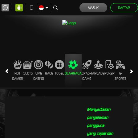
MASUK
DAFTAR
HOT
SLOTS
LIVE
RACE
TOGEL
OLAHRAGA
CRASH
ARCADE
POKER
E-
SABUN
GAMES
CASINO
GAME
SPORTS
AYAM
Menyediakan
pengalaman
pengguna
yang cepat dan