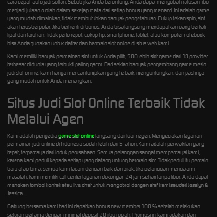
cara cepat, auto jadi sultan. Sebab jika Anda beruntung, Anda dapat mengubah ratusan ribu
menjadi jutaan rupiah dalam sekejap mata dari setiap bonus yang menanti. Ini adalah game
yang mudah dimainkan, tidak membutuhkan banyak pengetahuan. Cukup tekan spin, slot
akan terus berputar. Jika berhenti di bonus, Anda bisa langsung mendapatkan uang berkali
lipat dari taruhan. Tidak perlu repot, cukup hp, smartphone, tablet, atau komputer notebook
bisa Anda gunakan untuk daftar dan bermain slot online di situs web kami.
Kami memiliki banyak permainan slot untuk Anda pilih, 500 lebih slot game dari 18 provider
terbesar di dunia yang terbukti paling gacor. Dari sekian banyak pengembang game mesin
judi slot online, kami hanya mencantumpkan yang terbaik, menguntungkan, dan pastinya
yang mudah untuk Anda menangkan.
Situs Judi Slot Online Terbaik Tidak
Melalui Agen
Kami adalah penyedia
game slot online
langsung dari luar negeri. Menyediakan layanan
permainan judi online di Indonesia sudah lebih dari 5 tahun. Kami adalah perwakilan yang
tepat, terpercaya dari induk perusahaan. Semua pelanggan sangat mempercayai kami,
karena kami peduli kepada setiap yang datang untung bermain slot. Tidak peduli itu pemain
baru atau lama, semua kami layani dengan baik dan bijak. Jika pelanggan mengalami
masalah, kami memiliki call center layanan dukungan 24 jam sehari tanpa libur. Anda dapat
menekan tombol kontak atau live chat untuk mengobrol dengan staf kami saudari Jesslyn &
Jessica.
Gabung bersama kami hari ini dapatkan bonus new member 100 % setelah melakukan
setoran pertama dengan minimal deposit 20 ribu rupiah. Promosi ini kami adakan dan