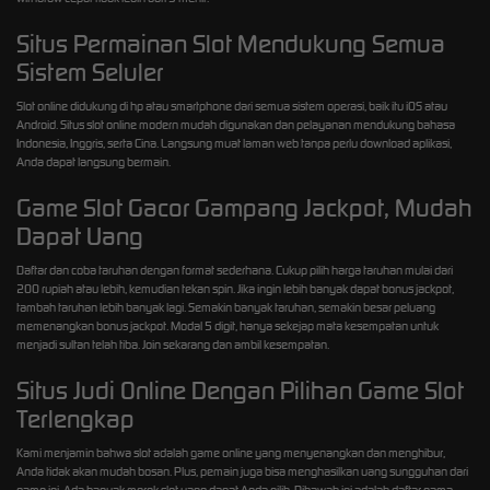
Situs Permainan Slot Mendukung Semua
Sistem Seluler
Slot online didukung di hp atau smartphone dari semua sistem operasi, baik itu iOS atau
Android. Situs slot online modern mudah digunakan dan pelayanan mendukung bahasa
Indonesia, Inggris, serta Cina. Langsung muat laman web tanpa perlu download aplikasi,
Anda dapat langsung bermain.
Game Slot Gacor Gampang Jackpot, Mudah
Dapat Uang
Daftar dan coba taruhan dengan format sederhana. Cukup pilih harga taruhan mulai dari
200 rupiah atau lebih, kemudian tekan spin. Jika ingin lebih banyak dapat bonus jackpot,
tambah taruhan lebih banyak lagi. Semakin banyak taruhan, semakin besar peluang
memenangkan bonus jackpot. Modal 5 digit, hanya sekejap mata kesempatan untuk
menjadi sultan telah tiba. Join sekarang dan ambil kesempatan.
Situs Judi Online Dengan Pilihan Game Slot
Terlengkap
Kami menjamin bahwa slot adalah game online yang menyenangkan dan menghibur,
Anda tidak akan mudah bosan. Plus, pemain juga bisa menghasilkan uang sungguhan dari
game ini. Ada banyak merek slot yang dapat Anda pilih. Dibawah ini adalah daftar nama-