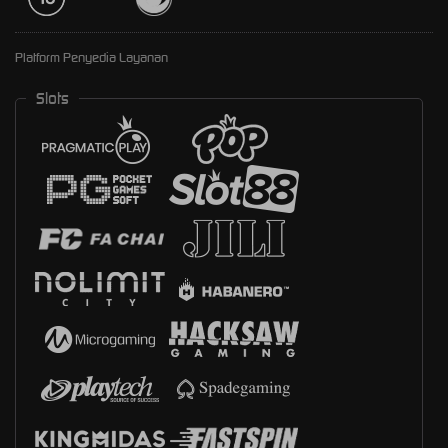
Platform Penyedia Layanan
Slots