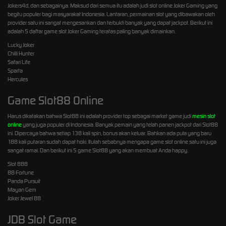
Jokers4d, dan sebagainya. Maksud dari semua itu adalah judi slot online Joker Gaming yang
begitu populer bagi masyarakat Indonesia. Lantaran, permainan slot yang dibawakan oleh
provider satu ini sangat mengesankan dan terbukti banyak yang dapat jackpot. Berikut ini
adalah 5 daftar game slot Joker Gaming teratas paling banyak dimainkan.
Lucky Joker
Chilli Hunter
Safari Life
Sparta
Hercules
Game Slot88 Online
Harus dikatakan bahwa Slot88 ini adalah provider top sebagai market game judi
mesin slot
online
yang juga populer di Indonesia. Banyak pemain yang telah panen jackpot dari Slot88
ini. Dipercaya bahwa setiap 138 kali spin, bonus akan keluar. Bahkan ada pula yang baru
188 kali putaran sudah dapat hoki. Itulah sebabnya mengapa game slot online satu ini juga
sangat ramai. Dan berikut ini 5 game Slot88 yang akan membuat Anda happy.
Slot 888
88 Fortune
Panda Pursuit
Mayan Gem
Joker Jewel 88
JDB Slot Game